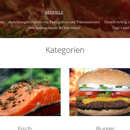
BEISPIELE
und
Anrichtungsbeispiele von Partyplatten und Präsentationen
Fleisch richtig 
von Speisen könnt Ihr hier sehen
Tipp´s und
Kategorien
Fisch
Burger